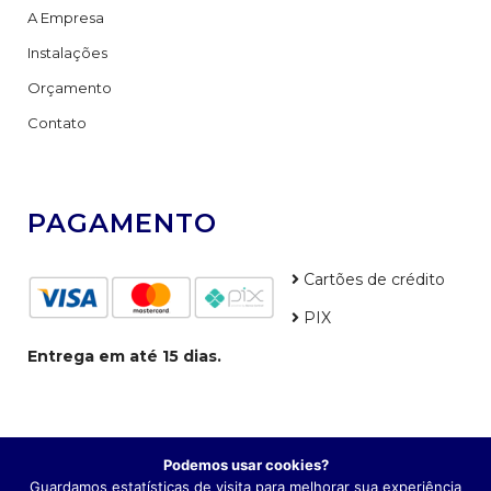
A Empresa
Instalações
Orçamento
Contato
PAGAMENTO
Cartões de crédito
PIX
Entrega em até 15 dias.
Podemos usar cookies?
CNPJ: 31.619.904/0001-23 – NOVA CASE DISTRIBUIDORA DE
Guardamos estatísticas de visita para melhorar sua experiência