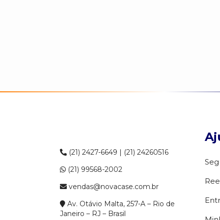
Aj
(21) 2427-6649 | (21) 24260516
Seg
(21) 99568-2002
Ree
vendas@novacase.com.br
Ent
Av. Otávio Malta, 257-A – Rio de
Janeiro – RJ – Brasil
Min