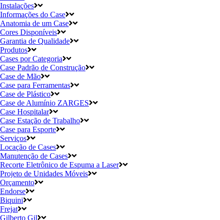
Instalações
Informações do Case
Anatomia de um Case
Cores Disponíveis
Garantia de Qualidade
Produtos
Cases por Categoria
Case Padrão de Construção
Case de Mão
Case para Ferramentas
Case de Plástico
Case de Alumínio ZARGES
Case Hospitalar
Case Estação de Trabalho
Case para Esporte
Serviços
Locação de Cases
Manutenção de Cases
Recorte Eletrônico de Espuma a Laser
Projeto de Unidades Móveis
Orçamento
Endorse
Biquini
Frejat
Gilberto Gil