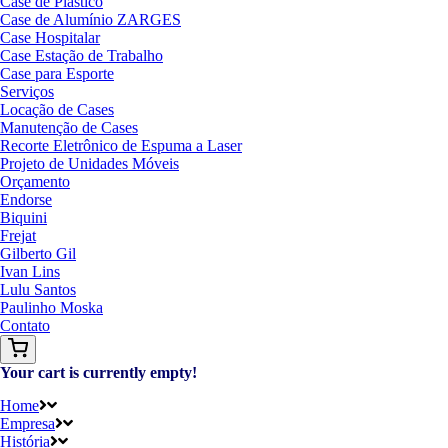
Case de Plástico
Case de Alumínio ZARGES
Case Hospitalar
Case Estação de Trabalho
Case para Esporte
Serviços
Locação de Cases
Manutenção de Cases
Recorte Eletrônico de Espuma a Laser
Projeto de Unidades Móveis
Orçamento
Endorse
Biquini
Frejat
Gilberto Gil
Ivan Lins
Lulu Santos
Paulinho Moska
Contato
Your cart is currently empty!
Home
Empresa
História