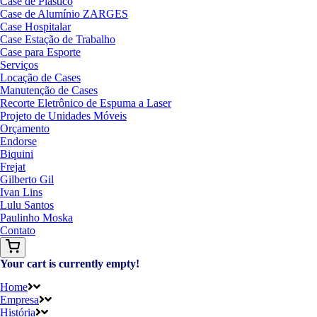
Case de Plástico
Case de Alumínio ZARGES
Case Hospitalar
Case Estação de Trabalho
Case para Esporte
Serviços
Locação de Cases
Manutenção de Cases
Recorte Eletrônico de Espuma a Laser
Projeto de Unidades Móveis
Orçamento
Endorse
Biquini
Frejat
Gilberto Gil
Ivan Lins
Lulu Santos
Paulinho Moska
Contato
Your cart is currently empty!
Home
Empresa
História