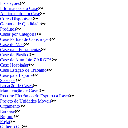
Instalações
Informações do Case
Anatomia de um Case
Cores Disponíveis
Garantia de Qualidade
Produtos
Cases por Categoria
Case Padrão de Construção
Case de Mão
Case para Ferramentas
Case de Plástico
Case de Alumínio ZARGES
Case Hospitalar
Case Estação de Trabalho
Case para Esporte
Serviços
Locação de Cases
Manutenção de Cases
Recorte Eletrônico de Espuma a Laser
Projeto de Unidades Móveis
Orçamento
Endorse
Biquini
Frejat
Gilberto Gil