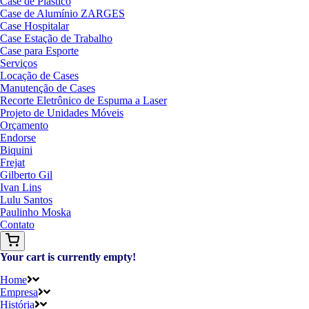
Case de Plástico
Case de Alumínio ZARGES
Case Hospitalar
Case Estação de Trabalho
Case para Esporte
Serviços
Locação de Cases
Manutenção de Cases
Recorte Eletrônico de Espuma a Laser
Projeto de Unidades Móveis
Orçamento
Endorse
Biquini
Frejat
Gilberto Gil
Ivan Lins
Lulu Santos
Paulinho Moska
Contato
Your cart is currently empty!
Home
Empresa
História