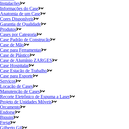
Instalações
Informações do Case
Anatomia de um Case
Cores Disponíveis
Garantia de Qualidade
Produtos
Cases por Categoria
Case Padrão de Construção
Case de Mão
Case para Ferramentas
Case de Plástico
Case de Alumínio ZARGES
Case Hospitalar
Case Estação de Trabalho
Case para Esporte
Serviços
Locação de Cases
Manutenção de Cases
Recorte Eletrônico de Espuma a Laser
Projeto de Unidades Móveis
Orçamento
Endorse
Biquini
Frejat
Gilberto Gil