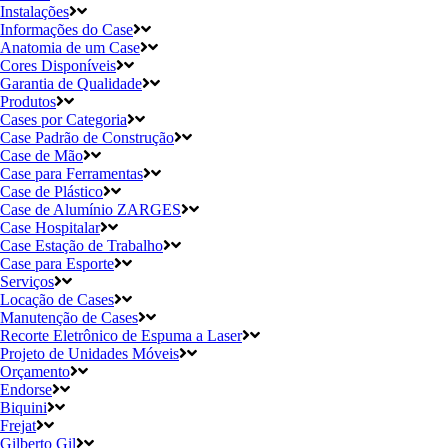
Instalações
Informações do Case
Anatomia de um Case
Cores Disponíveis
Garantia de Qualidade
Produtos
Cases por Categoria
Case Padrão de Construção
Case de Mão
Case para Ferramentas
Case de Plástico
Case de Alumínio ZARGES
Case Hospitalar
Case Estação de Trabalho
Case para Esporte
Serviços
Locação de Cases
Manutenção de Cases
Recorte Eletrônico de Espuma a Laser
Projeto de Unidades Móveis
Orçamento
Endorse
Biquini
Frejat
Gilberto Gil