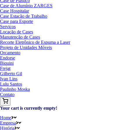
Case de Plástico
Case de Alumínio ZARGES
Case Hospitalar
Case Estação de Trabalho
Case para Esporte
Serviços
Locação de Cases
Manutenção de Cases
Recorte Eletrônico de Espuma a Laser
Projeto de Unidades Móveis
Orçamento
Endorse
Biquini
Frejat
Gilberto Gil
Ivan Lins
Lulu Santos
Paulinho Moska
Contato
Your cart is currently empty!
Home
Empresa
História