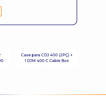
2
Case para CDJ 400 (2PÇ) +
00
1 DJM 400 C Cable Box