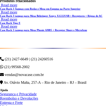
Produtos relacionados
Read more
Case Rack 3 Tampas com Rodas e Mesa em Espuma na Parte Superior
Read more
Case Rack 3 tampas para Mesa Behringer Xenyx X1222USB + Receptores + Régua de AC
Read more
Case Rack Tipo E
Read more
Case Rack 3 tampas para Mesa Phonic AM85 + Receptor Shure e Microfone
(21) 2427-6649 | (21) 24260516
(21) 99568-2002
vendas@novacase.com.br
Av. Otávio Malta, 257-A – Rio de Janeiro – RJ – Brasil
Ajuda
Segurança e Privacidade
Reembolso e Devoluções
Entrega e Frete