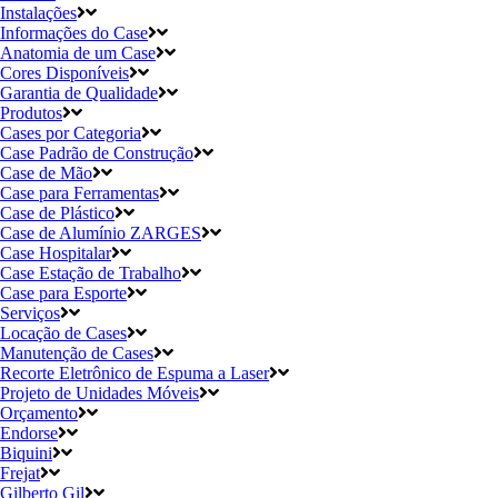
Instalações
Informações do Case
Anatomia de um Case
Cores Disponíveis
Garantia de Qualidade
Produtos
Cases por Categoria
Case Padrão de Construção
Case de Mão
Case para Ferramentas
Case de Plástico
Case de Alumínio ZARGES
Case Hospitalar
Case Estação de Trabalho
Case para Esporte
Serviços
Locação de Cases
Manutenção de Cases
Recorte Eletrônico de Espuma a Laser
Projeto de Unidades Móveis
Orçamento
Endorse
Biquini
Frejat
Gilberto Gil