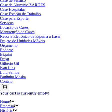
Case de Plástico
Case de Alumínio ZARGES
Case Hospitalar
Case Estação de Trabalho
Case para Esporte
Serviços
Locação de Cases
Manutenção de Cases
Recorte Eletrônico de Espuma a Laser
Projeto de Unidades Móveis
Orçamento
Endorse
Biquini
Frejat
Gilberto Gil
Ivan Lins
Lulu Santos
Paulinho Moska
Contato
Your cart is currently empty!
Home
Empresa
História