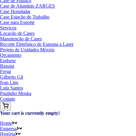
Case de Plástico
Case de Alumínio ZARGES
Case Hospitalar
Case Estação de Trabalho
Case para Esporte
Serviços
Locação de Cases
Manutenção de Cases
Recorte Eletrônico de Espuma a Laser
Projeto de Unidades Móveis
Orçamento
Endorse
Biquini
Frejat
Gilberto Gil
Ivan Lins
Lulu Santos
Paulinho Moska
Contato
Your cart is currently empty!
Home
Empresa
História