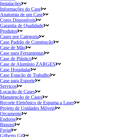
Instalações
Informações do Case
Anatomia de um Case
Cores Disponíveis
Garantia de Qualidade
Produtos
Cases por Categoria
Case Padrão de Construção
Case de Mão
Case para Ferramentas
Case de Plástico
Case de Alumínio ZARGES
Case Hospitalar
Case Estação de Trabalho
Case para Esporte
Serviços
Locação de Cases
Manutenção de Cases
Recorte Eletrônico de Espuma a Laser
Projeto de Unidades Móveis
Orçamento
Endorse
Biquini
Frejat
Gilberto Gil