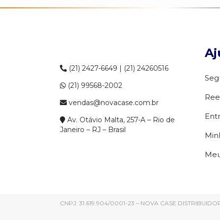
Aj
(21) 2427-6649 | (21) 24260516
Seg
(21) 99568-2002
Ree
vendas@novacase.com.br
Ent
Av. Otávio Malta, 257-A – Rio de
Janeiro – RJ – Brasil
Min
Meu
CNPJ: 31.619.904/0001-23 – NOVA CASE DISTRIBUI