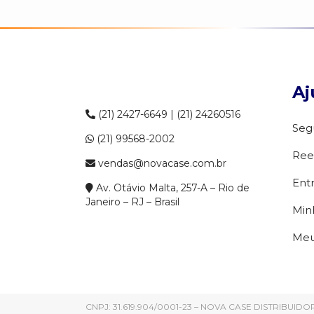
Aj
(21) 2427-6649 | (21) 24260516
Seg
(21) 99568-2002
Ree
vendas@novacase.com.br
Ent
Av. Otávio Malta, 257-A – Rio de
Janeiro – RJ – Brasil
Min
Meu
CNPJ: 31.619.904/0001-23 – NOVA CASE DISTRIBUI