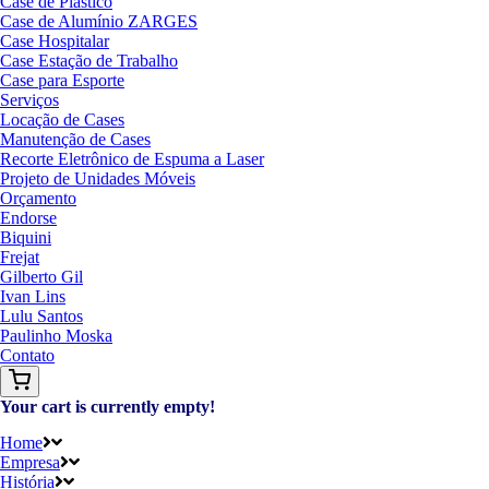
Case de Plástico
Case de Alumínio ZARGES
Case Hospitalar
Case Estação de Trabalho
Case para Esporte
Serviços
Locação de Cases
Manutenção de Cases
Recorte Eletrônico de Espuma a Laser
Projeto de Unidades Móveis
Orçamento
Endorse
Biquini
Frejat
Gilberto Gil
Ivan Lins
Lulu Santos
Paulinho Moska
Contato
Your cart is currently empty!
Home
Empresa
História