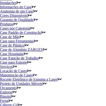
Instalações
Informações do Case
Anatomia de um Case
Cores Disponíveis
Garantia de Qualidade
Produtos
Cases por Categoria
Case Padrão de Construção
Case de Mão
Case para Ferramentas
Case de Plástico
Case de Alumínio ZARGES
Case Hospitalar
Case Estação de Trabalho
Case para Esporte
Serviços
Locação de Cases
Manutenção de Cases
Recorte Eletrônico de Espuma a Laser
Projeto de Unidades Móveis
Orçamento
Endorse
Biquini
Frejat
Gilberto Gil