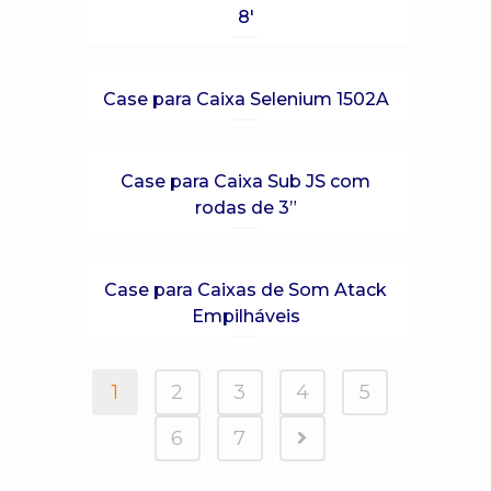
8′
Case para Caixa Selenium 1502A
Case para Caixa Sub JS com
rodas de 3”
Case para Caixas de Som Atack
Empilháveis
1
2
3
4
5
6
7