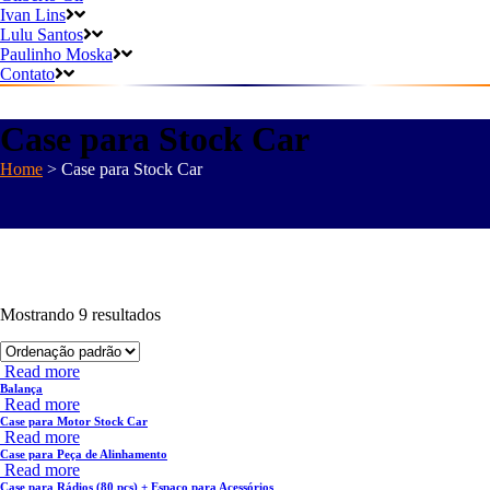
Ivan Lins
Lulu Santos
Paulinho Moska
Contato
Case para Stock Car
Home
>
Case para Stock Car
Mostrando 9 resultados
Read more
Balança
Read more
Case para Motor Stock Car
Read more
Case para Peça de Alinhamento
Read more
Case para Rádios (80 pçs) + Espaço para Acessórios