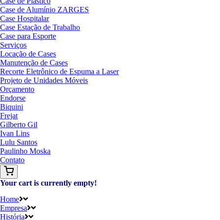
Case de Plástico
Case de Alumínio ZARGES
Case Hospitalar
Case Estação de Trabalho
Case para Esporte
Serviços
Locação de Cases
Manutenção de Cases
Recorte Eletrônico de Espuma a Laser
Projeto de Unidades Móveis
Orçamento
Endorse
Biquini
Frejat
Gilberto Gil
Ivan Lins
Lulu Santos
Paulinho Moska
Contato
Your cart is currently empty!
Home
Empresa
História