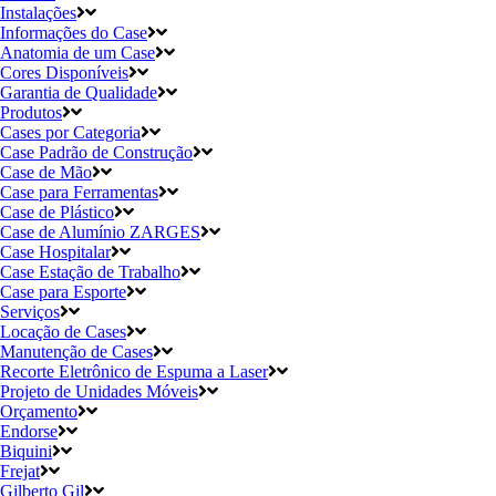
Instalações
Informações do Case
Anatomia de um Case
Cores Disponíveis
Garantia de Qualidade
Produtos
Cases por Categoria
Case Padrão de Construção
Case de Mão
Case para Ferramentas
Case de Plástico
Case de Alumínio ZARGES
Case Hospitalar
Case Estação de Trabalho
Case para Esporte
Serviços
Locação de Cases
Manutenção de Cases
Recorte Eletrônico de Espuma a Laser
Projeto de Unidades Móveis
Orçamento
Endorse
Biquini
Frejat
Gilberto Gil