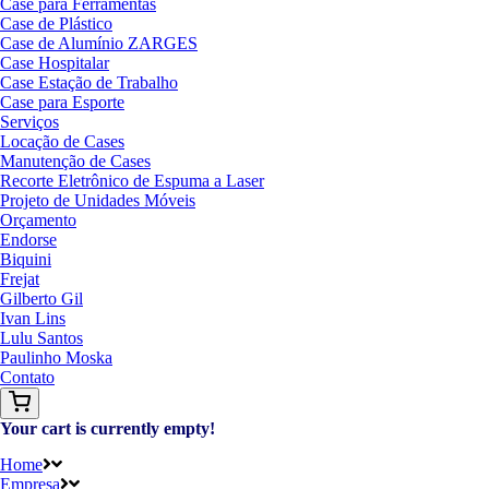
Case para Ferramentas
Case de Plástico
Case de Alumínio ZARGES
Case Hospitalar
Case Estação de Trabalho
Case para Esporte
Serviços
Locação de Cases
Manutenção de Cases
Recorte Eletrônico de Espuma a Laser
Projeto de Unidades Móveis
Orçamento
Endorse
Biquini
Frejat
Gilberto Gil
Ivan Lins
Lulu Santos
Paulinho Moska
Contato
Your cart is currently empty!
Home
Empresa