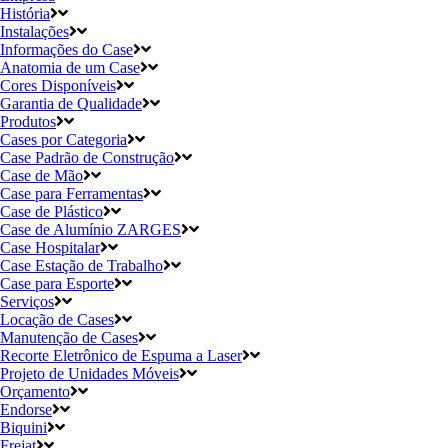
História
Instalações
Informações do Case
Anatomia de um Case
Cores Disponíveis
Garantia de Qualidade
Produtos
Cases por Categoria
Case Padrão de Construção
Case de Mão
Case para Ferramentas
Case de Plástico
Case de Alumínio ZARGES
Case Hospitalar
Case Estação de Trabalho
Case para Esporte
Serviços
Locação de Cases
Manutenção de Cases
Recorte Eletrônico de Espuma a Laser
Projeto de Unidades Móveis
Orçamento
Endorse
Biquini
Frejat