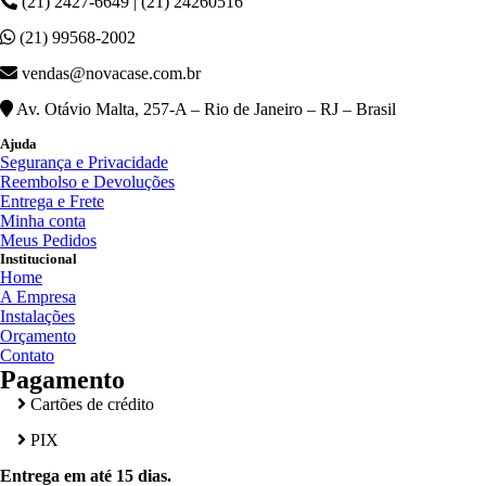
(21) 2427-6649 | (21) 24260516
(21) 99568-2002
vendas@novacase.com.br
Av. Otávio Malta, 257-A – Rio de Janeiro – RJ – Brasil
Ajuda
Segurança e Privacidade
Reembolso e Devoluções
Entrega e Frete
Minha conta
Meus Pedidos
Institucional
Home
A Empresa
Instalações
Orçamento
Contato
Pagamento
Cartões de crédito
PIX
Entrega em até 15 dias.