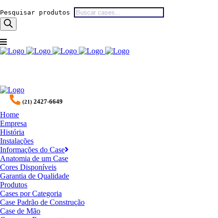
Pesquisar produtos
2427-6649
(21)
Home
Empresa
História
Instalações
Informações do Case
Anatomia de um Case
Cores Disponíveis
Garantia de Qualidade
Produtos
Cases por Categoria
Case Padrão de Construção
Case de Mão