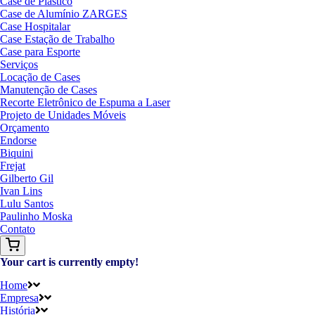
Case de Plástico
Case de Alumínio ZARGES
Case Hospitalar
Case Estação de Trabalho
Case para Esporte
Serviços
Locação de Cases
Manutenção de Cases
Recorte Eletrônico de Espuma a Laser
Projeto de Unidades Móveis
Orçamento
Endorse
Biquini
Frejat
Gilberto Gil
Ivan Lins
Lulu Santos
Paulinho Moska
Contato
Your cart is currently empty!
Home
Empresa
História