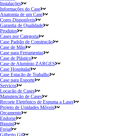
Instalações
Informações do Case
Anatomia de um Case
Cores Disponíveis
Garantia de Qualidade
Produtos
Cases por Categoria
Case Padrão de Construção
Case de Mão
Case para Ferramentas
Case de Plástico
Case de Alumínio ZARGES
Case Hospitalar
Case Estação de Trabalho
Case para Esporte
Serviços
Locação de Cases
Manutenção de Cases
Recorte Eletrônico de Espuma a Laser
Projeto de Unidades Móveis
Orçamento
Endorse
Biquini
Frejat
Gilberto Gil